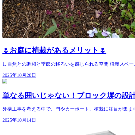
🌷お庭に植栽があるメリット🌷
1. 自然との調和と季節の移ろいを感じられる空間 植栽スペー
2025年10月20日
単なる囲いじゃない！ブロック塀の設
外構工事を考える中で、門やカーポート、植栽に注目が集まり
2025年10月14日