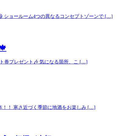
 ショールーム4つの異なるコンセプトゾーンで […]
🍁
ト券プレゼント🎶 気になる箇所、こ […]
本！！ 寒さ近づく季節に地酒をお楽しみ […]