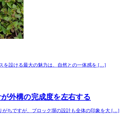
スを設ける最大の魅力は、自然との一体感を […]
計が外構の完成度を左右する
がちですが、ブロック塀の設計も全体の印象を大 […]