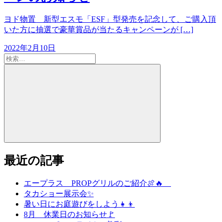
ヨド物置 新型エスモ「ESF」型発売を記念して、ご購入頂
いた方に抽選で豪華賞品が当たるキャンペーンが […]
2022年2月10日
検
索:
検
索
最近の記事
エープラス PROPグリルのご紹介🍖🔥
タカショー展示会✨
暑い日にお庭遊びをしよう👧👦
8月 休業日のお知らせ🚩