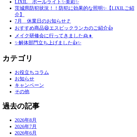
LIXIL ポールライト✨美彩✨
茨城県防犯状況！！防犯に効果的な照明✨【LIXILご紹
介】
7月 休業日のお知らせ🚩
おすすめ商品😆エスビックランカのご紹介👍
メイク研修会に行ってきました👱👧
✨解体部門立ち上げました👍✨
カテゴリ
お役立ちコラム
お知らせ
キャンペーン
その他
過去の記事
2026年8月
2026年7月
2026年6月