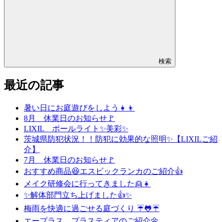
検索
最近の記事
暑い日にお庭遊びをしよう👧👦
8月 休業日のお知らせ🚩
LIXIL ポールライト✨美彩✨
茨城県防犯状況！！防犯に効果的な照明✨【LIXILご紹
介】
7月 休業日のお知らせ🚩
おすすめ商品😆エスビックランカのご紹介👍
メイク研修会に行ってきました👱👧
✨解体部門立ち上げました👍✨
梅雨を快適に過ごせる庭づくり ☔🐸☔
エープラス プラスティアのご紹介🌼