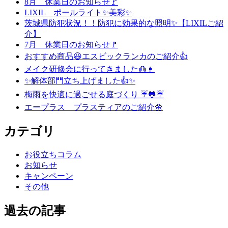
8月 休業日のお知らせ🚩
LIXIL ポールライト✨美彩✨
茨城県防犯状況！！防犯に効果的な照明✨【LIXILご紹
介】
7月 休業日のお知らせ🚩
おすすめ商品😆エスビックランカのご紹介👍
メイク研修会に行ってきました👱👧
✨解体部門立ち上げました👍✨
梅雨を快適に過ごせる庭づくり ☔🐸☔
エープラス プラスティアのご紹介🌼
カテゴリ
お役立ちコラム
お知らせ
キャンペーン
その他
過去の記事